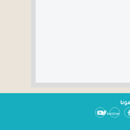
عونا
twitter