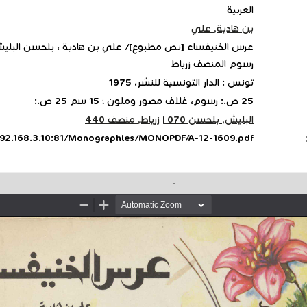
العربية
بن هادية, علي
عرس الخنيفساء [نص مطبوع]/ علي بن هادية ، بلحسن البليش
رسوم المنصف زرياط
تونس : الدار التونسية للنشر، 1975
25 ص.: رسوم، غلاف مصور وملون ؛ 15 سم 25 ص.:
البليش, بلحسن ‏070
|
زرياط, منصف ‏440
/192.168.3.10:81/Monographies/MONOPDF/A-12-1609.pdf
-