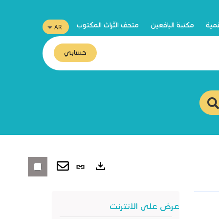
قمية
مكتبة اليافعين
متحف التّراث المكتوب
حسابي
رابط
ثابت
صادرات
(نافذة
عرض على الانترنت