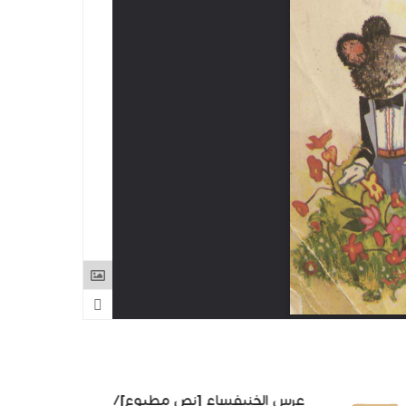
عرس الخنيفساء [نص مطبوع]/