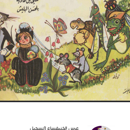
عرس الخنيفساء [تسجيل