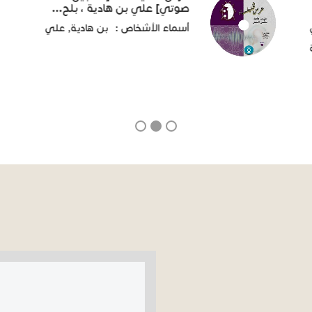
صوتي] علي بن هادية ، بلح...
أسماء الأشخاص :
بن هادية, علي