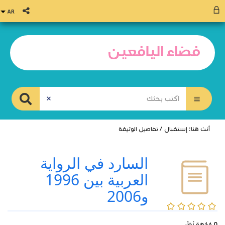
أنت هنا:
إستقبال
/
تفاصيل الوثيقة
السارد في الرواية
العربية بين 1996
و2006
0/5
0
وُجْهَة نَظَر