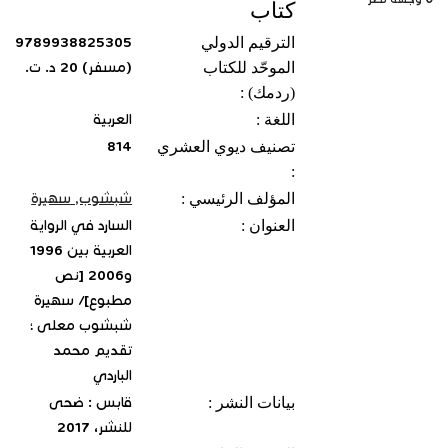
كتاب
الترقيم الدولي
9789938825305
الموحّد للكتاب
(مسفر‏) ‏20 د. ت.
(ردمك) :
اللغة :
العربية
تصنيف ديوي العشري
814
:
المؤلف الرئيسي :
شبشوب, ‏سهيرة‏
العنوان :
السارد في الرواية
العربية بين 1996
و2006 [نص
مطبوع]‏/ ‏سهيرة
شبشوب معلى ؛
تقديم محمد
الباردي
بيانات النشر :
قابس : ضحى
للنشر‏، ‏2017‏