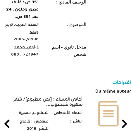
الوصف المادي :
351 ص.: غلاف
مصور وملون‏ ؛ ‏24
سم 351 ص.:
الموضوع :
القصة العربية. تاريخ
ونقد‏
مدخل ثانوي - اسم
الباردي, محمد‏
شخص :
اقتراحات
Du même auteur
أغاني المساء : [نص مطبوع]‏/ ‏شعر
سهيرة شبشوب...
أسماء الأشخاص :
شبشوب, ‏سهيرة‏
الناشر :
صفاقس : قرطاج
للنشر‏، ‏2019