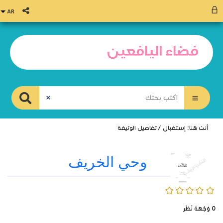
أنت هنا:
إستقبال
/
تفاصيل الوثيقة
وحي الخريف
0/5
0
وُجْهَة نَظَر