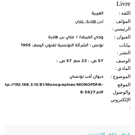
Livre
اللغة :
العربية
المؤلف
ابن هادية, علي
الرئيسي :
العنوان :
وحي الخريف/ / علي بن هادية
بيانات
تونس : الشركة التونسية لفنون الرسم، 1955
النشر :
الوصف
57 ص. ؛ 23 سم 57 ص. ؛
المادي :
الموضوع :
ديوان أدب تونسي
الموقع
http://192.168.3.10:81/Monographies/MONOPDF/A-
والوصول
8-5627.pdf
الإلكتروني
:
عرض على الانترنت