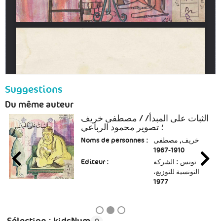
Suggestions
Du même auteur
الثبات على المبدأ/ / مصطفى خريف
؛ تصوير محمود الرباعي
Noms de personnes :
خريف, مصطفى
1910-1967
Editeur :
تونس : الشركة
التونسية للتوزيع،
1977