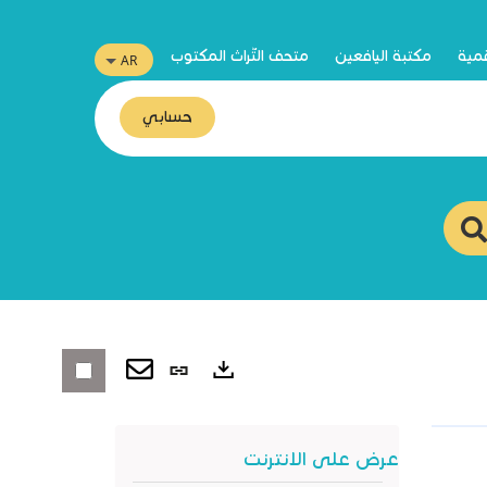
قمية
مكتبة اليافعين
متحف التّراث المكتوب
حسابي
رابط
ثابت
صادرات
(نافذة
عرض على الانترنت