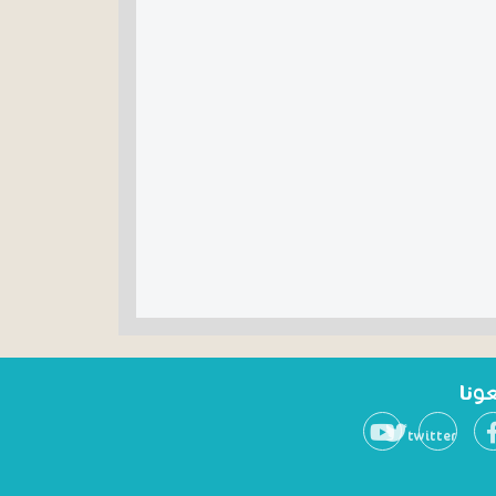
عونا
twitter