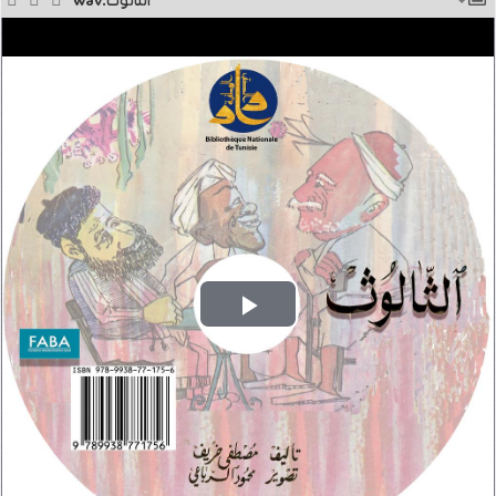
الثّالوث.wav
Play
Video