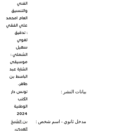
الفني
والتنسيق
العام امحمد
علي الفقي
؛ تدقيق
لغوي
سهيل
الشملي ؛
موسيقى
الشارة عبد
الباسط بن
طاهر.
بيانات النشر :
تونس دار
الكتب
الوطنية
2024
مدخل ثانوي - اسم شخص :
بن الشيخ
العربي،