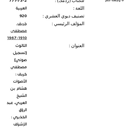
للكتاب (ردمك) :
771-73-2
اللغة :
العربية
تصنيف ديوي العشري :
920
المؤلف الرئيسي :
خريف,
مصطفى
1910-1967
العنوان :
الثالوث
[تسجيل
صوتي]
مصطفى
خريف ؛
الأصوات
هشام بن
الشيخ
العربي، عبد
الرزاق
الخذيري ؛
الإشراف