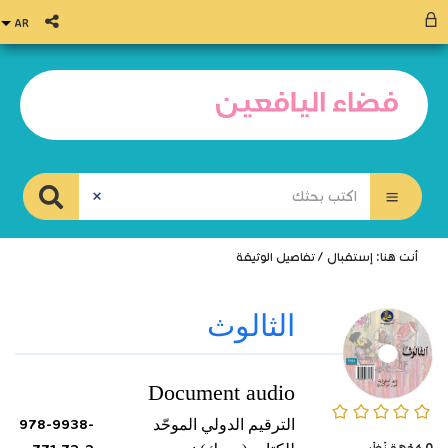
أنت هنا:
إستقبال
/
تفاصيل الوثيقة
الثالوث
Document audio
0/5
الترقيم الدولي الموحّد
978-9938-
0
وُجْهَة نَظَر