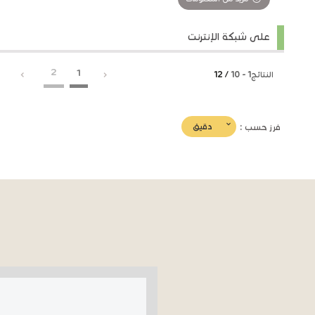
على شبكة الإنترنت
2
1
النتائج
1
-
10
/ 12
(imediat
دقيق
فرز حسب :
تأثير)