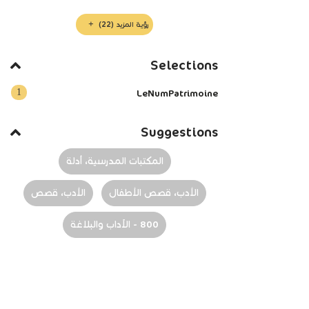
رؤية المزيد
(22)
Selections
1
LeNumPatrimoine
Suggestions
المكتبات المدرسية، أدلة
الأدب، قصص الأطفال
الأدب، قصص
800 - الآداب والبلاغة