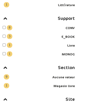
1
Littérature
Support
8
CONV
3
E_BOOK
1
Livre
1
MONOG
Section
9
Aucune valeur
1
Magasin livre
Site