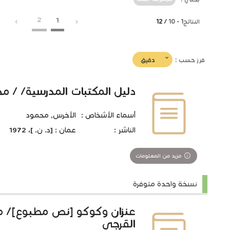
2
1
النتائج
1
-
10
/ 12
(imediat
دقيق
فرز حسب :
تأثير)
دليل المكتبات المدرسية/ / م
أسماء الأشخاص :
الأخرس, محمود
الناشر :
عمان : [د. ن. ]، 1972
مزيد من المعلومات
نسخة واحدة متوفرة
عنزان وكوكو [نص مطبوع]/ م
القرجي