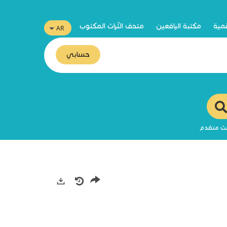
قمية
مكتبة اليافعين
متحف التّراث المكتوب
حسابي
ث متقدم
صادرات