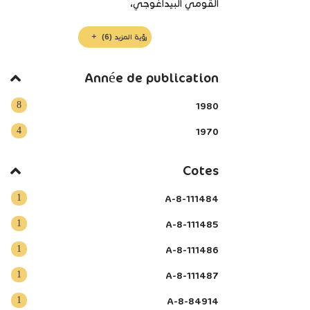
القومي البيداغوجي،
رؤية المزيد
(6)
Année de publication
8
1980
4
1970
Cotes
1
A-8-111484
1
A-8-111485
1
A-8-111486
1
A-8-111487
1
A-8-84914