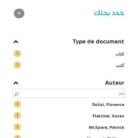
حدد بحثك
Type de document
5
كتاب
1
كتب
Auteur
1
Dolisi, Florence
1
Fletcher, Susan
1
McSpare, Patrick