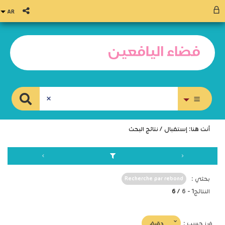
بحث متقدم
أنت هنا:
إستقبال
/
نتائج البحث
بحثي :
Recherche par rebond
النتائج
1
-
6
/ 6
(imediat
دقيق
فرز حسب :