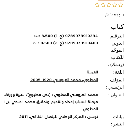
0/5
0
وُجْهَة نَظَر
كتاب
الترقيم
9789973910394 (ج. 1) 8،500 د.ت
الدولي
9789973910400 (ج. 2) 8،500 د.ت
الموحّد
للكتاب
(ردمك) :
اللغة :
العربية
المؤلف
المطوي، محمد العروسي 1920-2005
الرئيسي :
العنوان :
محمد العروسي المطوي : [نص مطبوع]/ سيرة وورقات من
مرحلة الشباب إعداد وتقديم وتحقيق محمد الهادي بن الط
المطوي
بيانات
تونس : المركز الوطني للإتصال الثقافي‏، ‏2011
النشر :