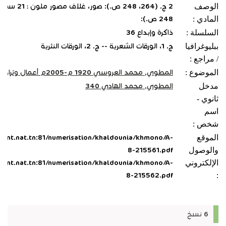
الوصف
المادي :
248 ص.):
السلسلة :
ذاكرة وإبداع ‏36
ببليوغرافيا
ج. 1، الورقات الشعرية‏ -- ‏ج. 2، الورقات النثرية
/ مراجع :
الموضوع :
المطوي, محمد العروسي‏ ‏1920 م-2005م أعمال وتراجم‏
مدخل
المطوي, محمد الهادي 340
ثانوي -
اسم
شخص :
الموقع
.bnt.nat.tn:81/numerisation/khaldounia/khmono/A-
والوصول
8-215561.pdf
الإلكتروني
.bnt.nat.tn:81/numerisation/khaldounia/khmono/A-
8-215562.pdf
:
6 نسخ