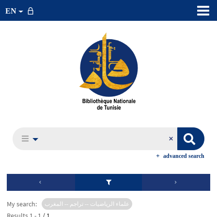
EN
advanced search
My search:
علماء الرياضيات -- تراجم -- المغرب
Results
1
-
1
/ 1