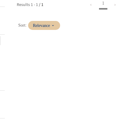
1
Results
1
-
1
/ 1
(Immediate
Sort:
Relevance
update)