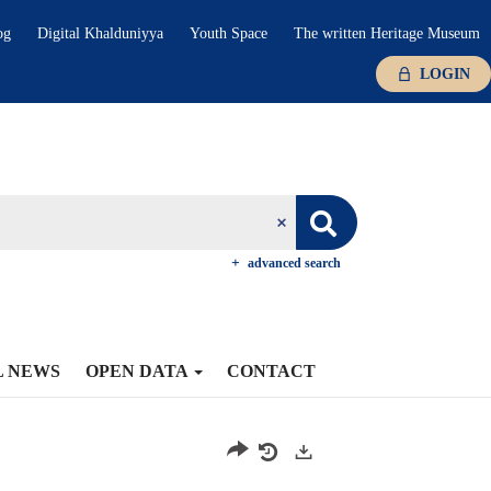
og
Digital Khalduniyya
Youth Space
The written Heritage Museum
LOGIN
advanced search
L NEWS
OPEN DATA
CONTACT
Exports