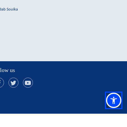
 Bab Souika
low us