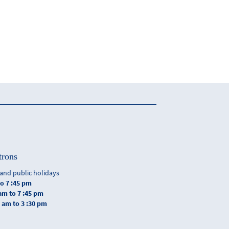
trons
and public holidays
to 7 :45 pm
 am to 7 :45 pm
0 am to 3 :30 pm