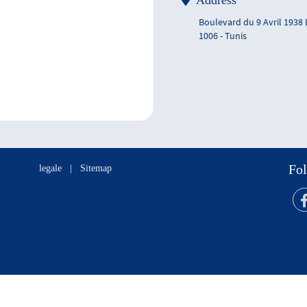
Address
Boulevard du 9 Avril 1938
1006 - Tunis
Fol
legale
|
Sitemap
s réservés.