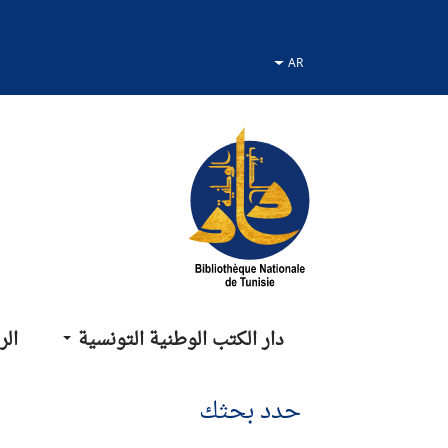
نتقل
نتقال
لانتقال
لى
لى
لى
لقائمة
لبحث
لمحتوى
دار الكتب الوطنية التونسية
الر
حدد بحثك