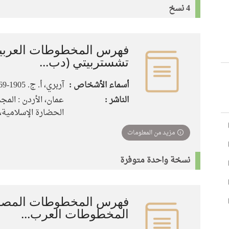
4 نسخ
فهرس المخطوطات العربية
تشستربيتي (دب...
أسماء الأشخاص :
آربري، أ. ج. 1905-1969 (آرثر جون)،
الناشر :
عمان، الأردن : الم
الحضارة الإسلامية، 1993
مزيد من المعلومات
نسخة واحدة متوفرة
فهرس المخطوطات المصور
المخطوطات العرب...