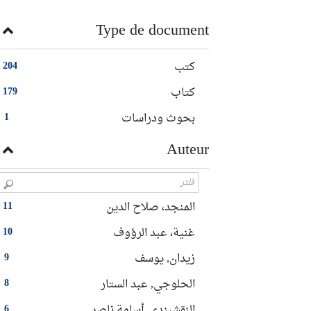
Type de document
كتب
204
كتاب
179
بحوث ودراسات
1
Auteur
المنجد، صلاح الدين
11
غنية، عبد الرؤوف
10
زيدان, يوسف‏
9
الحلوجي, عبد الستار
8
النقشبندي, أسامة ناصر
6