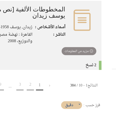
المخطوطات الألفية [نص م
يوسف زيدان
أسماء الأشخاص :
زيدان‏, ‏يوسف‏ ‏1958-‏
الناشر :
القاهرة : نهضة مصر 
والتوزيع‏، ‏2008
مزيد من المعلومات
2 نسخ
9
3
2
1
النتائج
1
-
10
/ 384
...
(imediat
دقيق
فرز حسب :
تأثير)