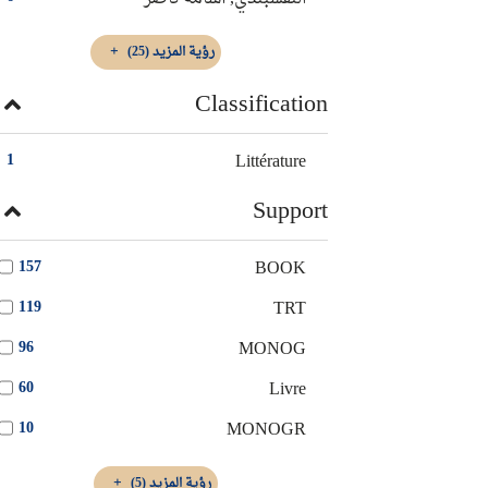
رؤية المزيد
(25)
Classification
Littérature
1
Support
BOOK
157
TRT
119
MONOG
96
Livre
60
MONOGR
10
رؤية المزيد
(5)