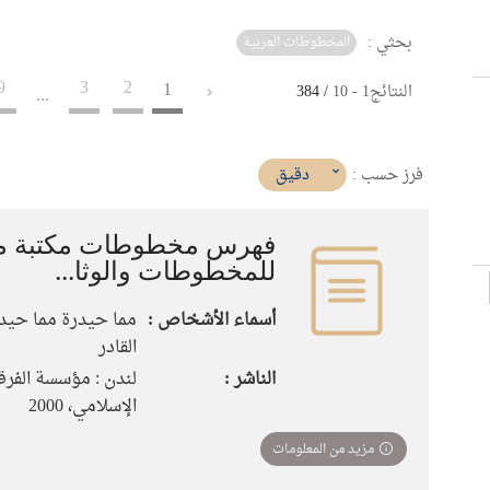
بحثي :
المخطوطات العربية
9
3
2
1
النتائج
1
-
10
/ 384
...
(imediat
دقيق
فرز حسب :
تأثير)
فهرس مخطوطات مكتبة مم
للمخطوطات والوثا...
أسماء الأشخاص :
مما حيدرة مما حيدرة
القادر‏
الناشر :
لندن : مؤسسة الفرق
الإسلامي‏، ‏2000
مزيد من المعلومات