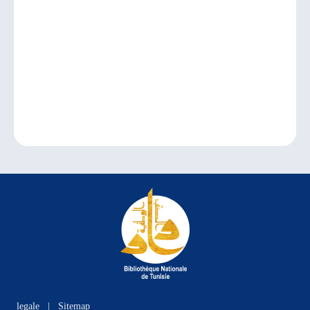
legale
|
Sitemap