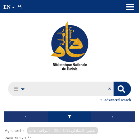
EN
advanced search
My search:
القليبي, الشاذلي 1925-2020 -- التراجم الذاتية
Results
1
-
1
/ 1