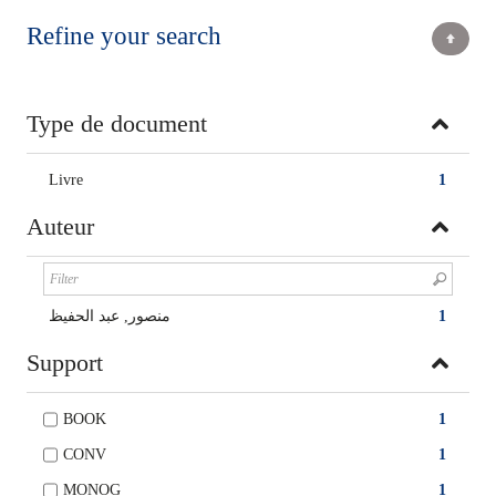
Refine your search
Type de document
Livre
1
Auteur
منصور, عبد الحفيظ
1
Support
BOOK
1
CONV
1
MONOG
1