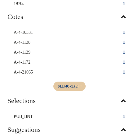
1970s
1
Cotes
A-4-10331
1
A-4-1138
1
A-4-1139
1
A-4-1172
1
A-4-21065
1
SEE MORE
(5)
Selections
PUB_BNT
1
Suggestions