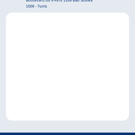
Boulevard du 9 Avril 1938 Bab Souika
1006 - Tunis