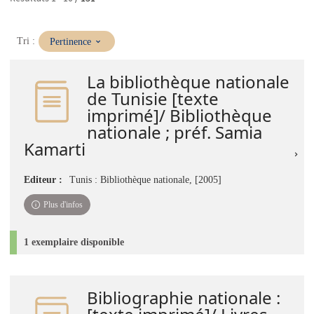
(Mise
Tri :
Pertinence
à
jour
La bibliothèque nationale
immédiate)
de Tunisie [texte
imprimé]/ Bibliothèque
nationale ; préf. Samia
Kamarti
Editeur :
Tunis : Bibliothèque nationale, [2005]
Plus d'infos
1 exemplaire disponible
Bibliographie nationale :