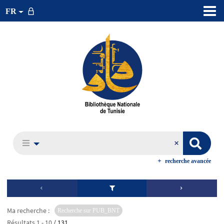
FR
recherche avancée
Ma recherche :
Recherche sur PUB_BNT
Résultats
1
-
10
/ 131