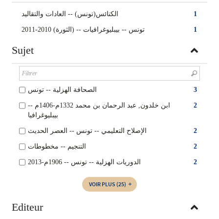
الكنائس(تونس) -- ‏العادات والتقاليد
1
تونس -- ‏بيبليوغرافيات -- ‏(الثورة) 2010-2011
1
Sujet
الصحافة الهزلية‏ -- ‏تونس
3
ابن خلدون, عبد الرحمان بن محمد 1332م-1406م --
2
بيبليوغرافيا
الإصلاح التعليمي -- تونس‏ -- ‏العصر الحديث
2
التنجيم‏ -- ‏مخطوطات
2
الدوريات الهزلية‏ -- ‏تونس‏‏ -- ‏1906م-2013
2
VOIR PLUS
(25)
Editeur