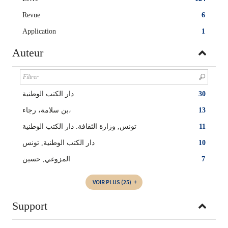
Revue
6
Application
1
Auteur
دار الكتب الوطنية
30
بن سلامة، رجاء،
13
تونس, وزارة الثقافة. دار الكتب الوطنية
11
دار الكتب الوطنية, تونس
10
المزوغي‏, ‏حسين‏
7
VOIR PLUS
(25)
Support