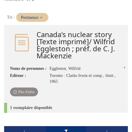
(Mise
Tri :
Pertinence
à
jour
Canada's nuclear story
immédiate)
[Texte imprimé]/ Wilfrid
Eggleston ; préf. de C. J.
Mackenzie
Noms de personnes :
Eggleston, Wilfrid
Editeur :
Toronto : Clarke Irwin et comp., limit.,
1965
Plus d'infos
1 exemplaire disponible