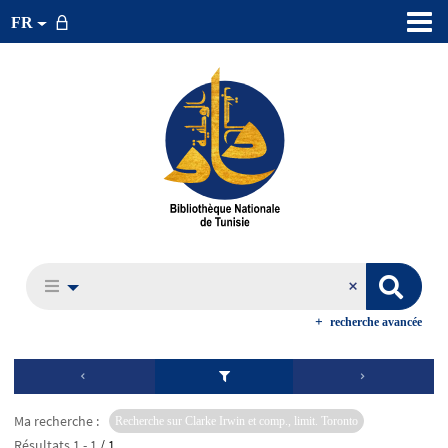
FR
recherche avancée
Ma recherche :
Recherche sur Clarke Irwin et comp., limit. Toronto
Résultats
1
-
1
/ 1