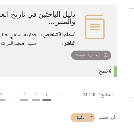
دليل الباحثين في تاريخ الع
والمس...
أسماء الأشخاص :
حمارنة, سامي خلف
الناشر :
حلب : معهد التراث الع
مزيد من المعلومات
6 نسخ
4
3
2
1
النتائج
1
-
10
/ 34
...
(imediat
دقيق
فرز حسب :
تأثير)