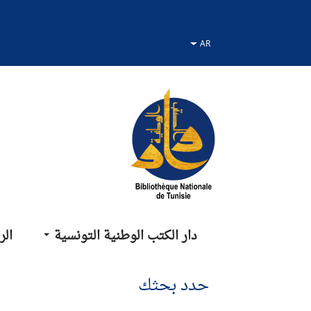
نتقل
نتقال
لانتقال
لى
لى
لى
لقائمة
لبحث
لمحتوى
دار الكتب الوطنية التونسية
الر
حدد بحثك