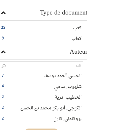
Type de document
كتب
25
كتاب
9
Auteur
الحسن, أحمد يوسف
7
شلهوب, سامي
4
الخطيب, درية
2
الكرجي, أبو بكر محمد بن الحسن
2
بروكلمان, كارل
2