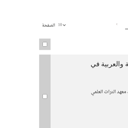
صادرات
(نافذة
twitter
جديدة)
(نافذة
جديدة)
10
الصفحة
والعربية في
عهد التراث العلمي