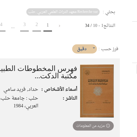
بحثي :
Recherche sur معهد التراث العلمي العربي. حلب
4
3
2
1
النتائج
1
-
10
/ 34
...
(imediat
دقيق
فرز حسب :
تأثير)
فهرس المخطوطات الطبية 
مكتبة الدكت...
أسماء الأشخاص :
حداد, فريد سامي
الناشر :
حلب : جامعة حلب، م
العربي، 1984
مزيد من المعلومات