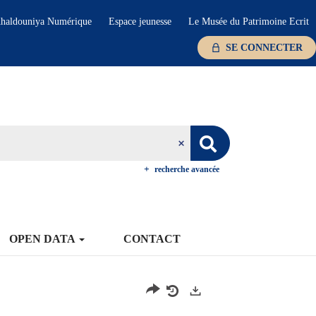
haldouniya Numérique
Espace jeunesse
Le Musée du Patrimoine Ecrit
SE CONNECTER
recherche avancée
OPEN DATA
CONTACT
Exports