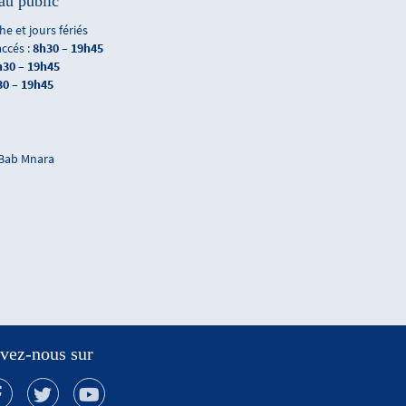
au public
e et jours fériés
accés :
8h30 – 19h45
h30 – 19h45
30 – 19h45
 Bab Mnara
vez-nous sur