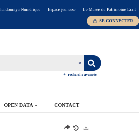
haldouniya Numérique
Espace jeunesse
Le Musée du Patrimoine Ecrit
SE CONNECTER
recherche avancée
OPEN DATA
CONTACT
Exports