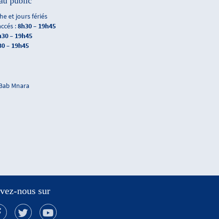
au public
e et jours fériés
accés :
8h30 – 19h45
h30 – 19h45
30 – 19h45
 Bab Mnara
vez-nous sur