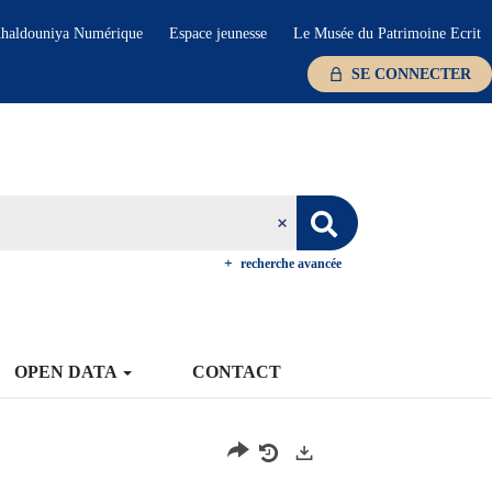
haldouniya Numérique
Espace jeunesse
Le Musée du Patrimoine Ecrit
SE CONNECTER
recherche avancée
OPEN DATA
CONTACT
Exports