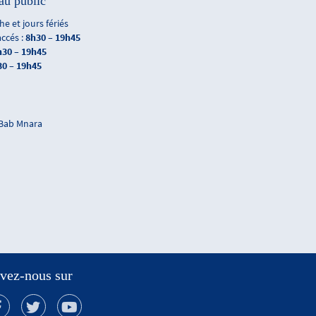
au public
e et jours fériés
accés :
8h30 – 19h45
h30 – 19h45
30 – 19h45
 Bab Mnara
vez-nous sur