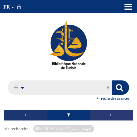
FR
recherche avancée
Ma recherche :
العبيدي, المعز (1952م-). 080. 070. 080