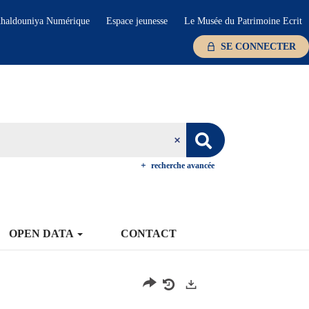
haldouniya Numérique
Espace jeunesse
Le Musée du Patrimoine Ecrit
SE CONNECTER
recherche avancée
OPEN DATA
CONTACT
Exports