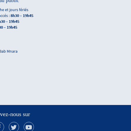
au public
e et jours fériés
accés :
8h30 – 19h45
h30 – 19h45
30 – 19h45
 Bab Mnara
vez-nous sur