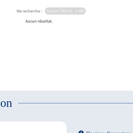
Ma recherche :
Youssef, Olfa (19...-). 080
Aucun résultat.
ion