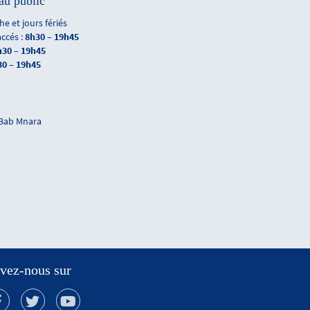
au public
e et jours fériés
accés :
8h30 – 19h45
h30 – 19h45
30 – 19h45
 Bab Mnara
vez-nous sur