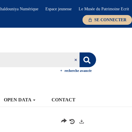
haldouniya Numérique
Espace jeunesse
Le Musée du Patrimoine Ecrit
SE CONNECTER
recherche avancée
OPEN DATA
CONTACT
Exports