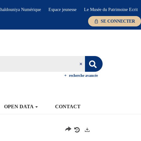
haldouniya Numérique
Espace jeunesse
Le Musée du Patrimoine Ecrit
SE CONNECTER
recherche avancée
OPEN DATA
CONTACT
Exports