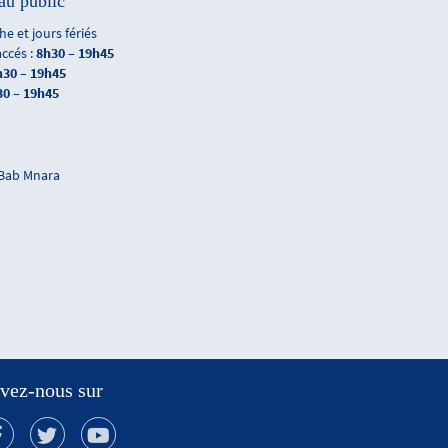
au public
e et jours fériés
accés :
8h30 – 19h45
h30 – 19h45
30 – 19h45
 Bab Mnara
vez-nous sur