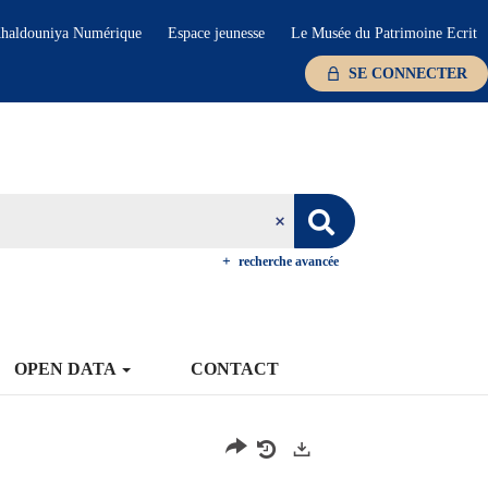
haldouniya Numérique
Espace jeunesse
Le Musée du Patrimoine Ecrit
SE CONNECTER
recherche avancée
OPEN DATA
CONTACT
Exports