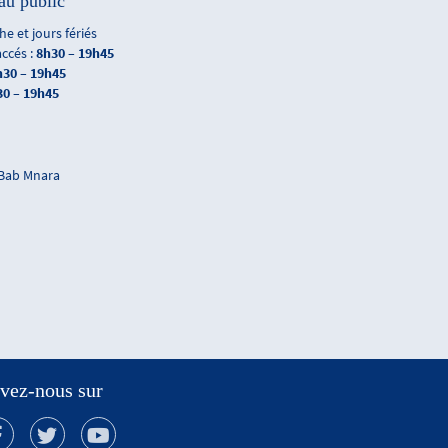
au public
e et jours fériés
accés :
8h30 – 19h45
h30 – 19h45
30 – 19h45
 Bab Mnara
vez-nous sur