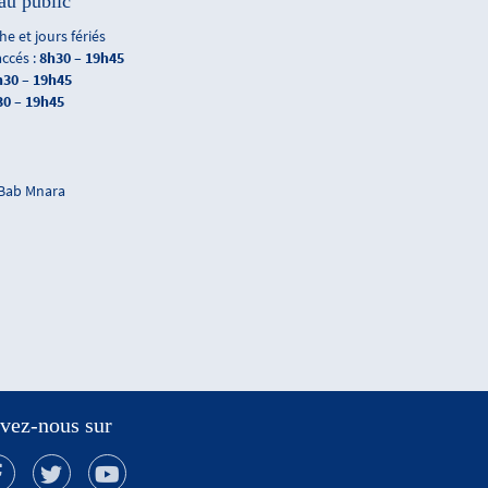
au public
e et jours fériés
accés :
8h30 – 19h45
h30 – 19h45
30 – 19h45
 Bab Mnara
vez-nous sur