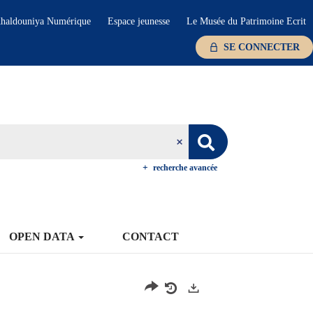
haldouniya Numérique
Espace jeunesse
Le Musée du Patrimoine Ecrit
SE CONNECTER
recherche avancée
OPEN DATA
CONTACT
Exports