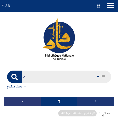
بحث متقدم
بحثي :
شيخة, جمعة (1944م-). 340