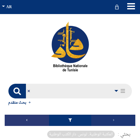
بحث متقدم
بحثي :
المكتبة الوطنية, تونس. دار الكتب الوطنية