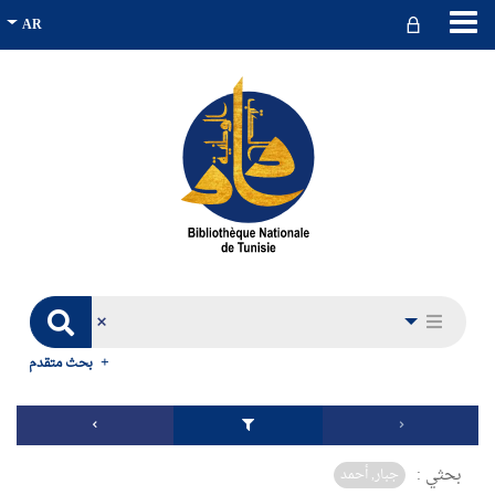
بحث متقدم
بحثي :
جبار, أحمد