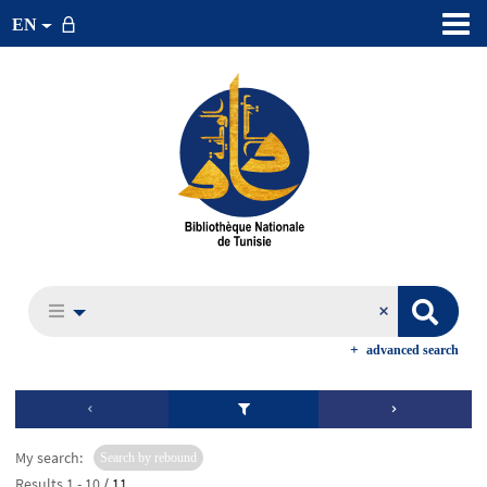
EN
advanced search
My search:
Search by rebound
Results
1
-
10
/ 11