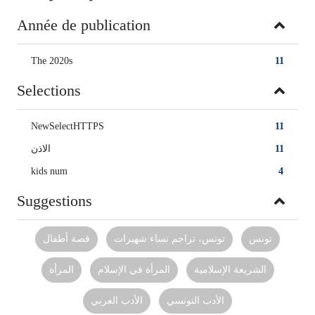
Année de publication
The 2020s
11
Selections
NewSelectHTTPS
11
الاذن
11
kids num
4
Suggestions
تونس
تونس، تراجم نساء شهيرات
قصة أطفال
الشريعة الإسلامية
المرأة في الإسلام
المرأة‏
الأدب التونسي
الأدب العربي‏