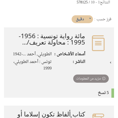
النتائج
1
-
10
/ 578125
(imediat
دقيق
فرز حسب :
تأثير)
مائة رواية تونسية : 1956-
1995 : محاولة تعريف/...
أسماء الأشخاص :
الطويلي, أحمد ...-1942
الناشر :
تونس : أحمد الطويلي،
1999
مزيد من المعلومات
5 نسخ
كتاب ألفاظ تكون إسلاما أو