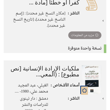
كفرا أو خطئا [مادة ...
الناشر :
[مكان النسخ غير محدد] : [إسم
الناسخ غير محدد]، [تاريخ النسخ
غير محدد].
مزيد من المعلومات
نسخة واحدة متوفرة
ملكيات الإرادة الإنسانية [نص
مطبوع] : (المعي...
أسماء الأشخاص :
الغيلي، عبد المجيد
محمد علي، 1980- ....
الناشر :
دمشق : دار نينوى
للدراسات والنشر