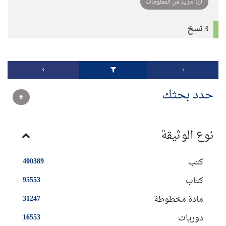
مزيد من المعلومات
3 نسخ
حدد بحثك
نوع الوثيقة
كتب
400389
كتاب
95553
مادة مخطوطة
31247
دوريات
16553