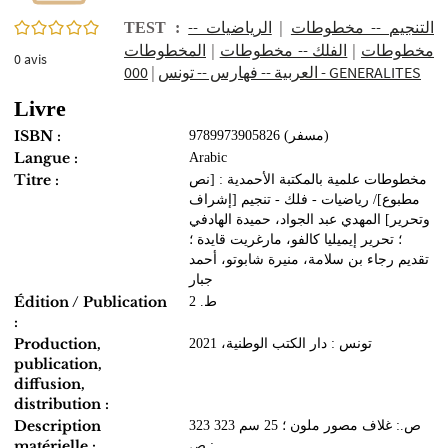
0/5
الرياضيات‏ --
|
التنجيم‏ -- ‏مخطوطات
TEST :
المخطوطات
|
الفلك‏ -- ‏مخطوطات
|
‏مخطوطات‏
0
avis
|
العربية‏‏ -- ‏فهارس‏ -- ‏تونس
000 - GENERALITES
Livre
ISBN :
9789973905826 (مسفر)
Langue :
Arabic
Titre :
مخطوطات علمية بالمكتبة الأحمدية : [نص
مطبوع]/ رياضيات - فلك - تنجيم [إشراف
وتحرير] المهدي عبد الجواد، حميدة الهادفي
؛ تحرير إيميليا كالفو، مارغريت قايدة ؛
تقديم رجاء بن سلامة، منيرة شابوتو، أحمد
جبار
Édition / Publication
ط. 2
:
Production,
تونس : دار الكتب الوطنية، 2021
publication,
diffusion,
distribution :
Description
323 ص.: غلاف مصور ملون ؛ 25 سم 323
matérielle :
ص.: