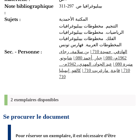
Note bibliographique
بيبليوغرافيا ص. 297-311
:
Sujets :
المكتبة الأحمدية‏
التنجيم‏. ‏مخطوطات ‏بيبليوغرافيات
الرياضيات‏. ‏مخطوطات‏ ‏بيبليوغرافيات
الفلك‏. ‏مخطوطات ‏بيبليوغرافيات
المخطوطات العربية‏‏. ‏فهارس‏ ‏تونس
Sec. - Personne :
بن سلامة، رجاء،
|
الهادفي, حميدة 710
شابوتو‏,
|
جبار, أحمد 080
|
1962م- 080
عبد الجواد، المهدي، 1942م-...
|
‏منيرة‏ 080
كالفو‏, ‏إيميليا‏
|
قايدة‏‏, ‏مارغريت‏ 710
|
710
710
2 exemplaires disponibles
Se procurer le document
Pour réserver un exemplaire, il est nécessaire d'être