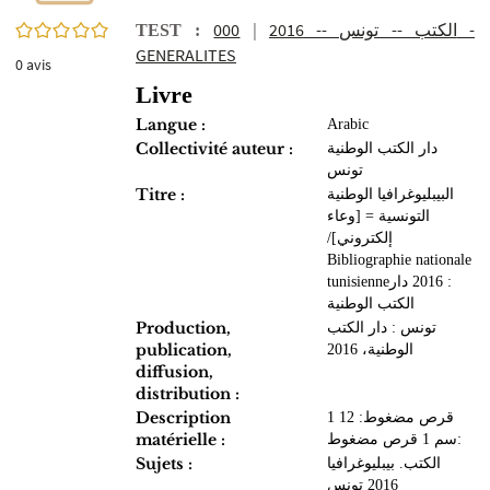
0/5
000 -
|
الكتب -- ‏تونس‏ -- ‏2016
TEST :
GENERALITES
0
avis
Livre
Langue :
Arabic
Collectivité auteur :
دار الكتب الوطنية
تونس
Titre :
البيبليوغرافيا الوطنية
التونسية = ‏[وعاء
إلكتروني]‏‏‏/
tunisienne‏ : ‏2016 ‏دار
الكتب الوطنية‏‏‏
Production,
تونس‏ : ‏دار الكتب
publication,
الوطنية‏، ‏2016
diffusion,
distribution :
Description
1 قرص مضغوط‏: ‏12
matérielle :
سم 1 قرص مضغوط‏:
Sujets :
الكتب. ‏بيبليوغرافيا‏‏