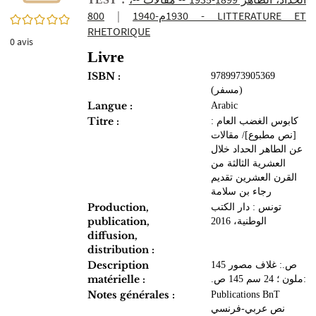
800 - LITTERATURE ET
|
0/5
RHETORIQUE
0
avis
Livre
ISBN :
9789973905369
(مسفر‏‏)
Langue :
Arabic
Titre :
كابوس الغضب العام :
‏[نص مطبوع]‏‏/ ‏مقالات
عن الطاهر الحداد خلال
العشرية الثالثة من
القرن العشرين ‏تقديم
رجاء بن سلامة
Production,
تونس‏ : ‏دار الكتب
publication,
الوطنية‏، ‏2016
diffusion,
distribution :
Description
145 ص.‏: ‏غلاف مصور
matérielle :
ملون‏ ؛ ‏24 سم 145 ص.‏:
Notes générales :
Publications BnT
نص عربي-فرنسي