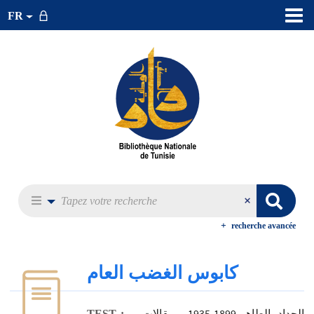
FR
recherche avancée
كابوس الغضب العام
،الحداد، الطاهر 1899-1935 -- مقالات --
TEST :