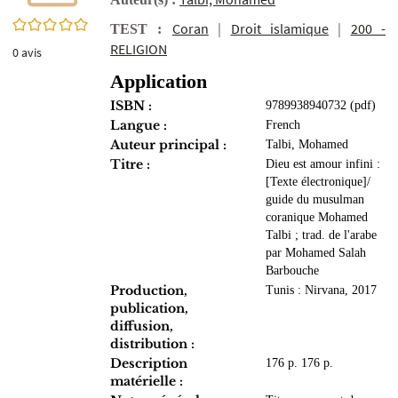
0/5
Coran
|
Droit islamique
|
200 -
TEST :
RELIGION
0
avis
Application
ISBN :
9789938940732 (pdf)
Langue :
French
Auteur principal :
Talbi, Mohamed
Titre :
Dieu est amour infini :
[Texte électronique]/
guide du musulman
coranique Mohamed
Talbi ; trad. de l'arabe
par Mohamed Salah
Barbouche
Production,
Tunis : Nirvana, 2017
publication,
diffusion,
distribution :
Description
176 p. 176 p.
matérielle :