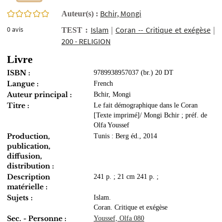
0/5
Bchir, Mongi
Auteur(s) :
0
avis
Islam
|
Coran -- Critique et exégèse
|
TEST :
200 - RELIGION
Livre
ISBN :
9789938957037 (br.) 20 DT
Langue :
French
Auteur principal :
Bchir, Mongi
Titre :
Le fait démographique dans le Coran
[Texte imprimé]/ Mongi Bchir ; préf. de
Olfa Youssef
Production,
Tunis : Berg éd., 2014
publication,
diffusion,
distribution :
Description
241 p. ; 21 cm 241 p. ;
matérielle :
Sujets :
Islam.
Coran. Critique et exégèse
Sec. - Personne :
Youssef, Olfa 080