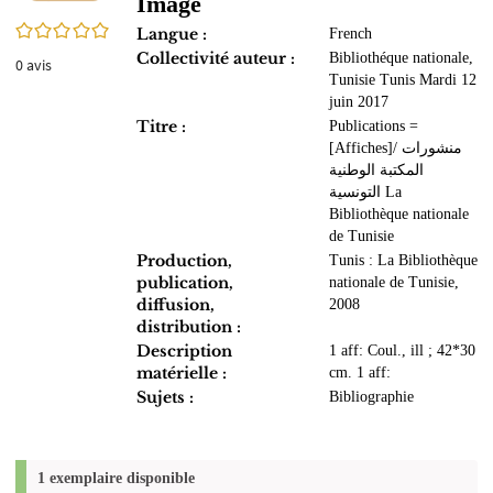
Image
0/5
Langue :
French
Collectivité auteur :
Bibliothéque nationale,
0
avis
Tunisie Tunis Mardi 12
juin 2017
Titre :
Publications =
[Affiches]/ منشورات
المكتبة الوطنية
التونسية La
Bibliothèque nationale
de Tunisie
Production,
Tunis : La Bibliothèque
publication,
nationale de Tunisie,
diffusion,
2008
distribution :
Description
1 aff: Coul., ill ; 42*30
matérielle :
cm. 1 aff:
Sujets :
Bibliographie
1 exemplaire disponible