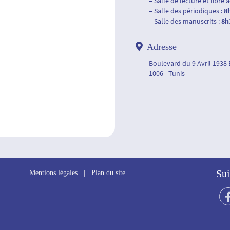
– Salle de lecture et libre 
– Salle des périodiques :
8
– Salle des manuscrits :
8h
Adresse
Boulevard du 9 Avril 1938
1006 - Tunis
Sui
Mentions légales
|
Plan du site