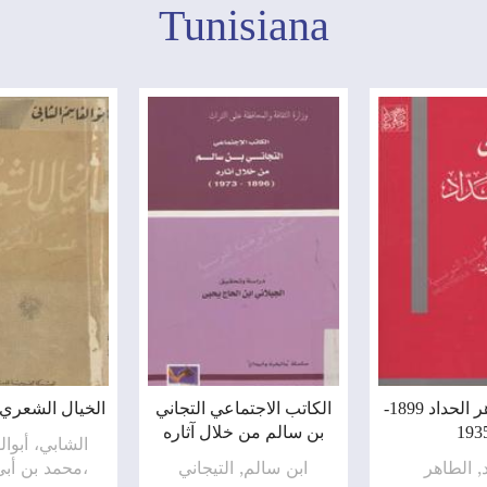
Tunisiana
ديوان الطاهر الحداد 1899-
الكاتب الاجتماعي التجاني
الخيال الشعري 
193
بن سالم من خلال آثاره
الشابي، أبوا
, الطاهر‏
ابن سالم, التيجاني
محمد بن أبي القاسم،