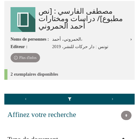
jour
مصطفى الفارسي : ‏[نص
immédiate)
مطبوع]‏‏‏‏‏‏/ ‏دراسات ومختارات
‏أحمد الحمروني
Noms de personnes :
الحمروني، أحمد،
Editeur :
تونس‏‏ : ‏دار حركات للنشر، ‏2019‏
Plus d'infos
2 exemplaires disponibles
Affinez votre recherche