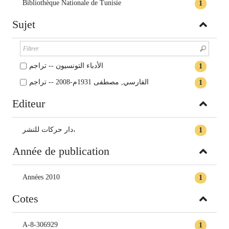
Bibliothèque Nationale de Tunisie
1
Sujet
الأدباء التونسيون -- تراجم
1
الفارسي‏, ‏مصطفى‏ ‏1931م-2008 -- ‏تراجم
1
Editeur
‏دار حركات للنشر،
1
Année de publication
Années 2010
1
Cotes
A-8-306929
1