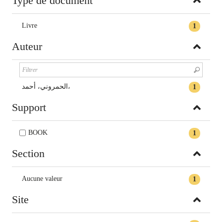
Type de document
Livre
1
Auteur
الحمروني، أحمد،
1
Support
BOOK
1
Section
Aucune valeur
1
Site