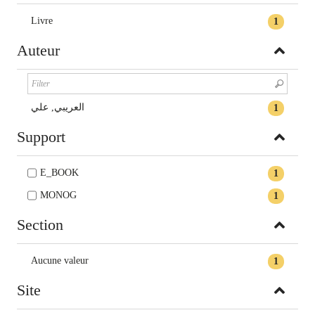
Livre
1
Auteur
العريبي, علي
1
Support
E_BOOK
1
MONOG
1
Section
Aucune valeur
1
Site