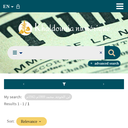
EN
advanced search
My search:
ابن الخوجة, محمد 1869م-1942م
Results
1
-
1
/ 1
(Immediate
Sort:
Relevance
update)