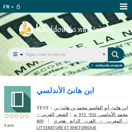
FR
recherche avancée
ابن هانئ الأندلسي
ابن هانئ, أبو القاسم محمد بن هانئ بن
TEST :
الشعر العربي --
|
محمد الأندلسي 932- 973 م
0/5
800 -
|
المغرب -- القرن الرابع هجري
0
avis
LITTERATURE ET RHETORIQUE