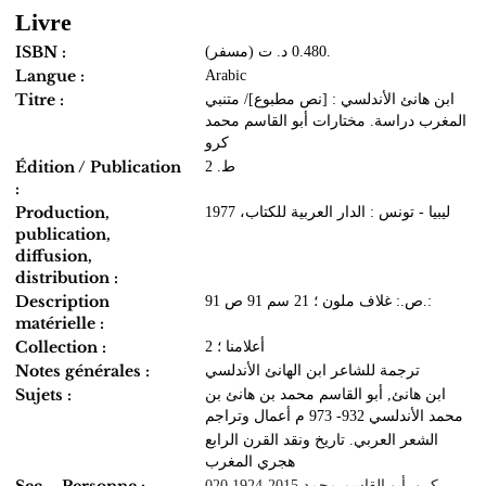
Livre
ISBN :
(مسفر) 0.480 د. ت.
Langue :
Arabic
Titre :
ابن هانئ الأندلسي : [نص مطبوع]/ متنبي
المغرب دراسة. مختارات أبو القاسم محمد
كرو
Édition / Publication
ط. 2
:
Production,
ليبيا - تونس : الدار العربية للكتاب، 1977
publication,
diffusion,
distribution :
Description
91 ص.: غلاف ملون ؛ 21 سم 91 ص.:
matérielle :
Collection :
أعلامنا ؛ 2
Notes générales :
ترجمة للشاعر ابن الهانئ الأندلسي
Sujets :
ابن هانئ, أبو القاسم محمد بن هانئ بن
محمد الأندلسي 932- 973 م أعمال وتراجم
الشعر العربي. تاريخ ونقد القرن الرابع
هجري المغرب
كرو, أبو القاسم محمد 2015-1924 020