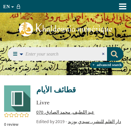
EN
advanced search
قطائف الأيام
Livre
عبد اللطيف, محمد الصادق. ‏070
0/5
Edited by
- 2019
‏دار القلم للنشر،. سيدي بوزيد‏
0
review