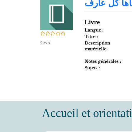
ها كل عارف‏
twitter
fenêtre)
(Nouvelle
fenêtre)
Livre
Langue :
0/5
Titre :
0
avis
Description
matérielle :
Notes générales :
Sujets :
Accueil et orientat