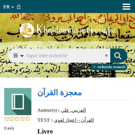
FR
recherche avancée
معجزة القرآن
العريبي, علي
Auteur(s) :
0/5
القرآن -- إعجاز لغوي
TEST :
0
avis
Livre