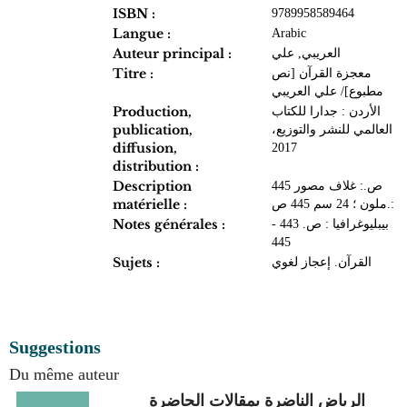
ISBN :
9789958589464
Langue :
Arabic
Auteur principal :
العريبي, علي
Titre :
معجزة القرآن [نص
مطبوع]/ علي العريبي
Production,
الأردن : جدارا للكتاب
publication,
العالمي للنشر والتوزيع،
diffusion,
2017
distribution :
Description
445 ص.: غلاف مصور
matérielle :
ملون ؛ 24 سم 445 ص.:
Notes générales :
بيبليوغرافيا : ص. 443 -
445
Sujets :
القرآن. إعجاز لغوي
Suggestions
Du même auteur
الرياض الناضرة بمقالات الحاضرة