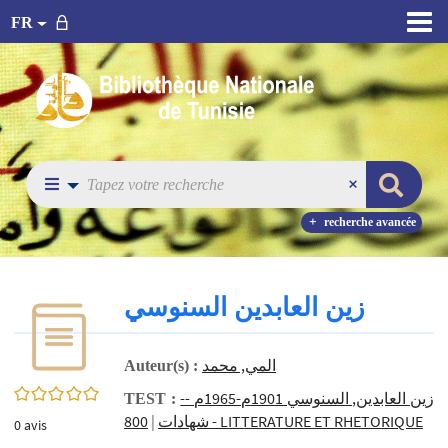
FR
recherche avancée
زين العابدين السنوسي
المي‏, ‏محمد‏
Auteur(s) :
0/5
زين العابدين, ‏السنوسي ‏1901م-1965م --
TEST :
|
‏شهادات‏
800 - LITTERATURE ET RHETORIQUE
0
avis