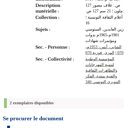
Description
127 ص.‏: ‏غلاف مصور
matérielle :
ملون‏ ؛ ‏21 سم 127 ص.‏:
Collection :
أعلام الثقافة التونسية‏ ؛
Sujets :
زين العابدين, ‏السنوسي
‏1901م-1965م ‏ندوات
ومؤتمرات ‏شهادات‏
Sec. - Personne :
الشابي، أنس، 1953م-
المزي, ‏فوزية ‏070
|
Sec. - Collectivité :
المؤسسة الوطنية
لتنمية المهرجانات
والتظاهرات الثقافية
والفنية‏‏‏‏‏ ‏منتدى الفكر
التنويري التونسي‏‏ ‏340
2 exemplaires disponibles
Se procurer le document