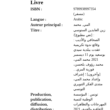
Livre
ISBN :
9789938997354
(مسفر)
Langue :
Arabic
Auteur principal :
المي‏, ‏محمد‏
Titre :
زين العابدين السنوسي
: ‏[نص مطبوع]‏‏/
‏الصحافي والأديب :
‏وقائع ندوة تكريمية
عقدت ببلدية سيدي
بوسعيد يوم 11 ديسمبر
2021 ‏محمد المي،
محمد رؤوف بلحسن،
فوزية المزي...
[وآخرون]‏ ؛ ‏إشراف
وإعداد محمد المي،
منتدى الفكر التنويري
التونسي
Production,
تونس‏ : ‏المؤسسة
publication,
الوطنية لتنمية
diffusion,
المهرجانات والتظاهرات
distribution :
الثقافية والفنية‏‏‏‏، ‏2021