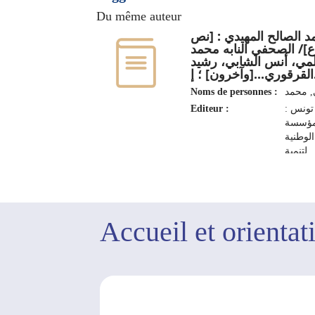
Du même auteur
 الصالح المهيدي : [نص
]/ الصحفي النابه محمد
لمي، أنس الشابي، رشيد
 إ
Noms de personnes :
, ‏محمد‏
Editeur :
تونس :
مؤسسة
الوطنية
لتنمية
رجانات
ظاهرات
الثقافية
2019
Accueil et orientat