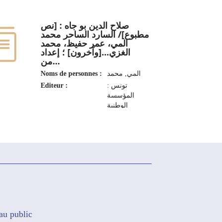
صلاح الدين بو جاه : [نص
مطبوع]/ السارد الساحر محمد
المي، عمر حفيظ، محمد
الغزي...[وآخرون] ؛ إعداد
من...
Noms de personnes :
المي‏, ‏محمد‏
Editeur :
تونس :
المؤسسة
الوطنية
لتنمية
المهرجانات
والتظاهرات
الثقافية
والفنية، 2021
au public