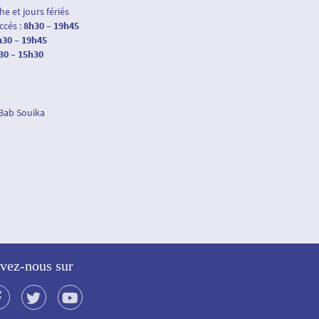
e et jours fériés
accés :
8h30 – 19h45
h30 – 19h45
30 – 15h30
 Bab Souika
vez-nous sur