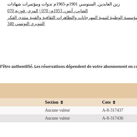
زين العابدين, ‏السنوسي ‏1901م-1965م ‏ندوات ومؤتمرات ‏شهادات‏
المزي, ‏فوزية ‏070
|
الشابي، أنس، 1953م- ‏070
ؤسسة الوطنية لتنمية المهرجانات والتظاهرات الثقافية والفنية‏‏‏‏‏ ‏منتدى الفكر
التنويري التونسي‏‏ ‏340
 d'être authentifié. Les réservations dépendent de votre abonnement en c
Section
Cote
Aucune valeur
A-8-317437
Aucune valeur
A-8-317436