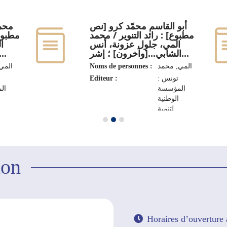
أبو القاسم محمّد كرو [نص
محمد
مطبوع] : رائد التنوير / محمد
مطبوع
المي، جلول عزونة، أنس
ا
الشابي...[وآخرون] ؛ إشر...
القرقوري...[وآخرون] ؛...
المي‏
Noms de personnes :
المي‏, ‏محمد‏
Editeur :
تونس :
المؤسسة
ال
الوطنية
لتنمية
المهرجانات
المه
والتظاهرات
والت
الثقافية
والفنية، 2020
والفنية، 
ion
(تونس :
الشركة
التونسية
للنشر وتنمية
فنون
الرسم).
Horaires d’ouverture 