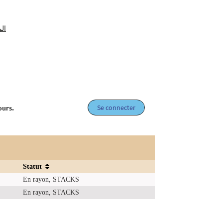
الم
Se connecter
ours.
Statut
En rayon, STACKS
En rayon, STACKS