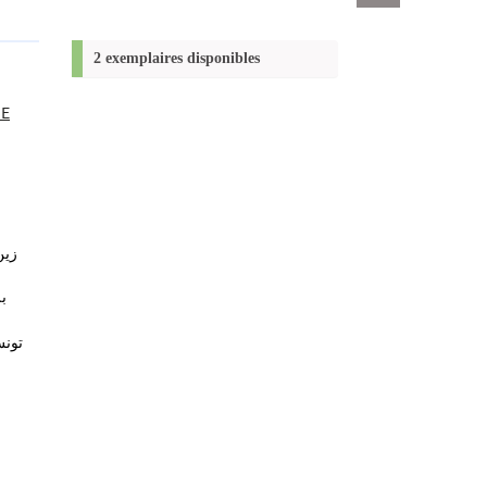
Exports
permanent
(Nouvelle
2 exemplaires disponibles
fenêtre)
UE
زين
ب
تونس‏