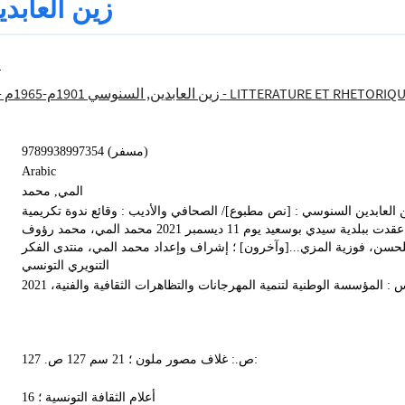
زين العابد
ا
زين العابدين, ‏السنوسي ‏1901م-1965م -- ‏شهادات‏
800 - LITTERATURE ET RHETORIQ
9789938997354 (مسفر)
Arabic
المي‏, ‏محمد‏
 العابدين السنوسي : ‏[نص مطبوع]‏‏/ ‏الصحافي والأديب : ‏وقائع ندوة تكريمية
عقدت ببلدية سيدي بوسعيد يوم 11 ديسمبر 2021 ‏محمد المي، محمد رؤوف
لحسن، فوزية المزي...[وآخرون]‏ ؛ ‏إشراف وإعداد محمد المي، منتدى الفكر
التنويري التونسي
 : ‏المؤسسة الوطنية لتنمية المهرجانات والتظاهرات الثقافية والفنية‏‏‏‏، ‏2021
127 ص.‏: ‏غلاف مصور ملون‏ ؛ ‏21 سم 127 ص.‏:
أعلام الثقافة التونسية‏ ؛ ‏16