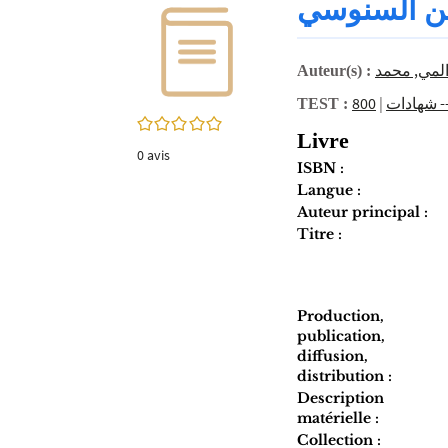
ين السنوسي
twitter
fenêtre)
(Nouvelle
fenêtre)
لمي‏, ‏محمد‏
Auteur(s) :
|
TEST :
0/5
Livre
0
avis
ISBN :
Langue :
Auteur principal :
Titre :
Production,
publication,
diffusion,
distribution :
Description
matérielle :
Collection :