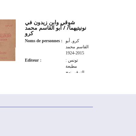
شوقي وابن زيدون في
نونيتيهما/ / أبو القاسم محمد
كرو
Noms de personnes :
كرو, أبو
القاسم محمد
2015-1924
Editeur :
تونس :
مطبعة
الترقي نهج
القاهرة،
1956