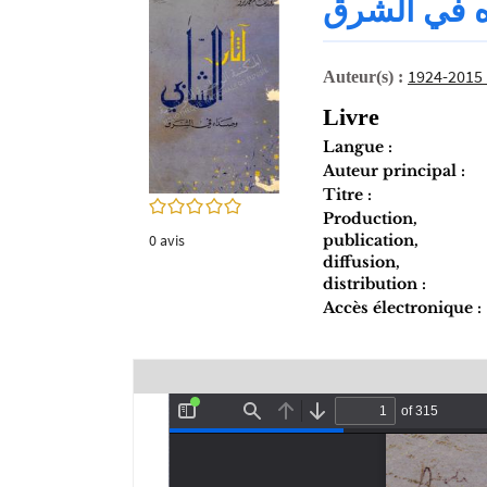
ه في الشرق
twitter
fenêtre)
(Nouvelle
fenêtre)
Auteur(s) :
Livre
Langue :
Auteur principal :
Titre :
0/5
Production,
publication,
0
avis
diffusion,
distribution :
Accès électronique :