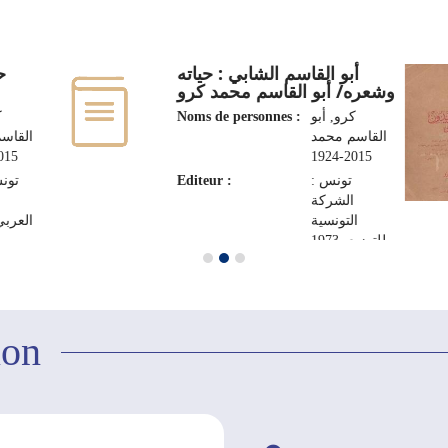
أبو القاسم الشابي : حياته
ح
وشعره/ أبو القاسم محمد كرو
ك
Noms de personnes :
كرو, أبو
القاسم محمد
القاس
5-1924
2015-1924
تونس
Editeur :
تونس :
الشركة
ا
التونسية
العربي، 8
للتوزيع، 1973
ion