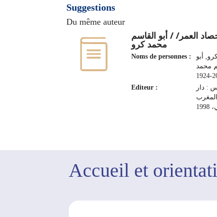
Suggestions
Du même auteur
صاد العمر/ / أبو القاسم
محمد كرو
Noms de personnes :
رو, أبو
م محمد
201
Editeur :
 : دار
لمغرب
199
Accueil et orientat