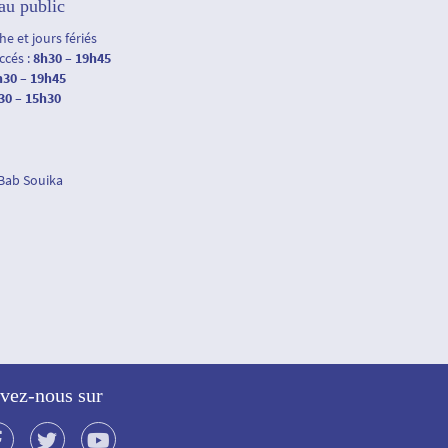
au public
e et jours fériés
accés :
8h30 – 19h45
h30 – 19h45
30 – 15h30
 Bab Souika
vez-nous sur