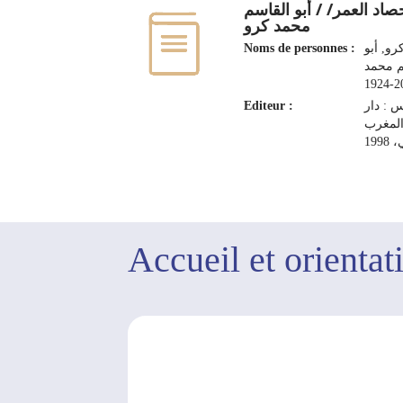
صاد العمر/ / أبو القاسم
محمد كرو
Noms de personnes :
رو, أبو
م محمد
201
Editeur :
 : دار
لمغرب
199
Accueil et orientat