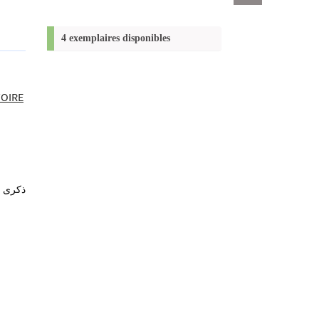
Exports
permanent
(Nouvelle
4 exemplaires disponibles
fenêtre)
TOIRE
ذكرى ا