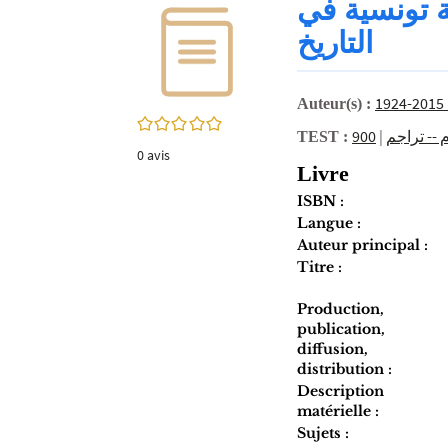
ة تونسية في
twitter
fenêtre)
(Nouvelle
التاريخ
fenêtre)
Auteur(s) :
0/5
|
TEST :
0
avis
Livre
ISBN :
Langue :
Auteur principal :
Titre :
Production,
publication,
diffusion,
distribution :
Description
matérielle :
Sujets :