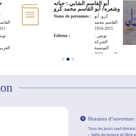
أبو القاسم الشابي : حياته
ح
وشعره/ أبو القاسم محمد كرو
ك
Noms de personnes :
كرو, أبو
القاسم محمد
القاس
5-1924
2015-1924
تونس
Editeur :
تونس :
الشركة
ا
التونسية
العربي، 8
للتوزيع، 1973
ion
Horaires d’ouverture 
Tous les jours sauf dimanch
– Salle de lecture et libre 