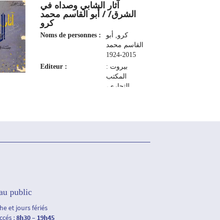
آثار الشابي وصداه في
الشرق/ / أبو القاسم محمد
كرو
Noms de personnes :
كرو, أبو
القاسم محمد
2015-1924
Editeur :
بيروت :
المكتب
التجاري،
1961
au public
e et jours fériés
accés :
8h30 – 19h45