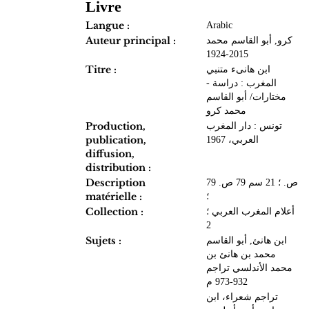
Livre
Langue :
Arabic
Auteur principal :
كرو, أبو القاسم محمد
2015-1924
Titre :
ابن هانىء متنبي
المغرب : دراسة -
مختارات/ أبو القاسم
محمد كرو
Production,
تونس : دار المغرب
publication,
العربي، 1967
diffusion,
distribution :
Description
79 ص. ؛ 21 سم 79 ص.
matérielle :
؛
Collection :
أعلام المغرب العربي ؛
2
Sujets :
ابن هانئ, أبو القاسم
محمد بن هانئ بن
محمد الأندلسي تراجم
932-973 م
تراجم شعراء، ابن