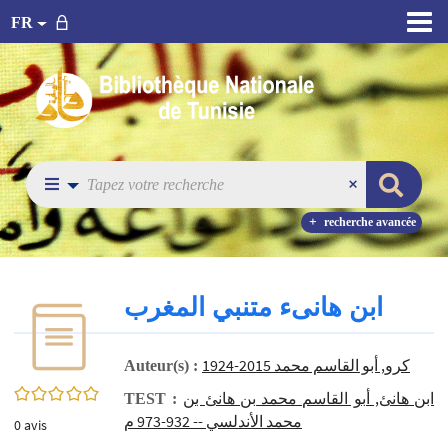
FR
recherche avancée
ابن هانىء متنبي المغرب
كرو, أبو القاسم محمد 2015-1924
Auteur(s) :
0/5
ابن هانئ, أبو القاسم محمد بن هانئ بن
TEST :
محمد الأندلسي -- 932-973 م
0
avis