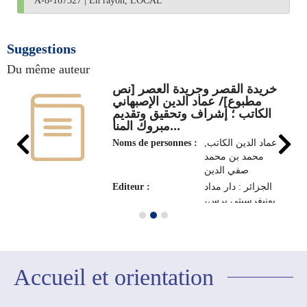
A-8-167327
|
En rayon, LOCAL
Suggestions
Du même auteur
خريدة القصر وجريدة العصر‏ ‏[نص
مطبوع]/ عماد الدين الإصبهاني
الكاتب ؛ إشراف وتحقيق وتقديم
مبروك المنا...
Noms de personnes :
عماد الدين الكاتب‏,
‏محمد بن محمد
صفي الدين
Editeur :
الجزائر : دار مداد
يونيفرسيتي برس‏،
Accueil et orientation