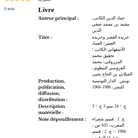
Livre
0
avis
Auteur principal :
عماد الدين الكاتب‏,
‏محمد بن محمد صفي
الدين
Titre :
خريدة القصر وجريدة
العصر/ العماد
الأصفهاني الكاتب ؛
تحقيق محمد
المرزوقي، محمد
العروسي المطوي،
الجيلاني بن الحاج يحيى
Production,
تونس : الدار التونسية
publication,
للنشر، 1986-1966
diffusion,
distribution :
Description
3 ج. ؛ 24 سم 3 ج. ؛
matérielle :
Note dépouillement :
ج. 1 : قسم شعراء
المغرب، 435 ص.،
1966 -- ج. 2 : قسم
شعراء المغرب