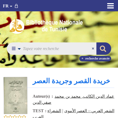
FR
recherche avancée
خريدة القصر وجريدة العصر
عماد الدين الكاتب‏, ‏محمد بن محمد
Auteur(s) :
صفي الدين
الشعراء
|
الشعر العربي -- العصر الأموى
TEST :
العرب
0/5