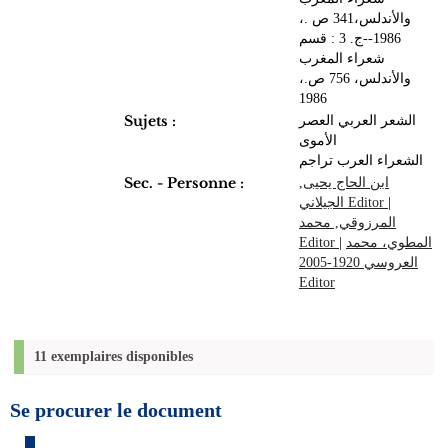
والأندلس،341 ص .،
1986--ج. 3 : قسم
شعراء المغرب
والأندلس، 756 ص.،
1986
Sujets :
الشعر العربي العصر
الأموى
الشعراء العرب تراجم
Sec. - Personne :
ابن الحاج يحيى,
الجيلاني Editor
|
المرزوقي, محمد
Editor
|
المطوي، محمد
العروسي 1920-2005
Editor
11 exemplaires disponibles
Se procurer le document